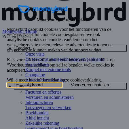
Moneybird | Home
Zoeken
Product
Onze visie
De toekomst van boekhouden en bankieren
Koppelingen
Koppel met externe tools
Changelog
Altijd in ontwikkeling
Functies
Facturen en offertes
Versturen en administreren
Inkoopfacturen
Toevoegen en verwerken
Boekhouden
Altijd inzicht
Zakelijke rekening
Geïntegreerd in je boekhouding