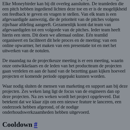
Elke Moneybirder kan bij dit overleg aansluiten. De teamleden die
een pitch hebben ingediend lichten deze toe en er is de mogelijkheid
om feedback te geven en vragen te stellen. Van elk team is een
afgevaardigde aanwezig, die de prioriteit van de pitches volgens
zijn/haar afdeling aangeeft. Gezamenlijk komt dat team van
afgevaardigden tot een volgorde van de pitches. Ieder team heeft
hierin een stem. Dit doen we allemaal online. Eén teamlid
organiseert en faciliteert dit hele proces en de meeting: van een
online opwarmer, het maken van een presentatie tot en met het
uitwerken van de notulen.
De maandag na de projectkeuze meeting is er een meeting, waarin
onze ontwikkelaars en de leden van het productteam de projecten
gaan verdelen en aan de hand van de bezetting gaan kijken hoeveel
projecten er komende periode opgepakt kunnen worden.
Waar nodig sluiten de mensen van marketing en support aan bij deze
projecten. Zes weken lang ligt de focus van de engineers dan op
deze projecten. Na zes weken wordt het project opgeleverd. Dat
betekent dat we klaar zijn om een nieuwe feature te lanceren, een
onderzoek hebben afgerond, of de nodige
onderhoudswerkzaamheden hebben uitgevoerd.
Cooldown
#