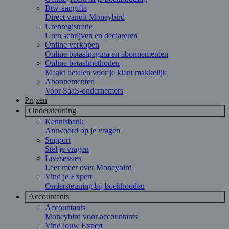
Btw-aangifte
Direct vanuit Moneybird
Urenregistratie
Uren schrijven en declareren
Online verkopen
Online betaalpagina en abonnementen
Online betaalmethoden
Maakt betalen voor je klant makkelijk
Abonnementen
Voor SaaS-ondernemers
Prijzen
Ondersteuning
Kennisbank
Antwoord op je vragen
Support
Stel je vragen
Livesessies
Leer meer over Moneybird
Vind je Expert
Ondersteuning bij boekhouden
Accountants
Accountants
Moneybird voor accountants
Vind jouw Expert