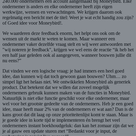
240.000 ondernemers een account aangemaakt bij Moneybird. Elke
ondernemer is anders en elke ondernemer heeft zijn eigen
werkwijze, wensen en verwachtingen. We krijgen daarom ook
regelmatig een bericht met de titel:
Weet je wat echt handig zou zijn?
of
Goed idee voor Moneybird!
.
We waarderen deze feedback enorm, het helpt ons ook om de
wensen uit de markt te weten te komen. Maar wanneer een
ondernemer vaker dezelfde vraag stelt en wij weer antwoorden met
"wij noteren je feedback", krijgen we wel eens de reactie “ik heb het
een half jaar geleden ook al aangegeven, wanneer bouwen jullie dit
nu eens?”
Dat vinden we een logische vraag: je had immers een heel goed
idee, dan kunnen wij dat toch gewoon gaan bouwen? Uhm… zo
simpel ligt het helaas niet. We ontwikkelen Moneybird als generiek
product. Dat betekent dat we willen dat zoveel mogelijk
ondernemers gebruik kunnen maken van de functies in Moneybird.
Natuurlijk is niet elke functie geschikt voor elke ondernemer, maar
wel voor het grootste gedeelte van de ondernemers. Heb je een goed
idee, maar heeft maar 2% van de ondernemers er wat aan? Dan is de
kans groot dat dit laag op onze prioriteitenlijst komt te staan. Maar is
je goede idee in korte tijd te implementeren én brengt het veel
ondernemers instant boekhoudgeluk: dan kan het zomaar zijn dat we
je al gauw een update sturen met “Bedankt voor je input, de