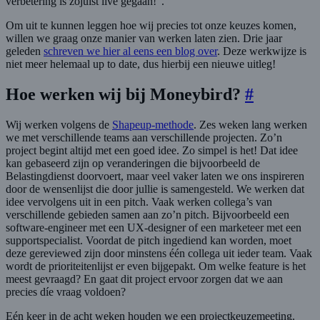
verbetering is zojuist live gegaan!”.
Om uit te kunnen leggen hoe wij precies tot onze keuzes komen,
willen we graag onze manier van werken laten zien. Drie jaar
geleden
schreven we hier al eens een blog over
. Deze werkwijze is
niet meer helemaal up to date, dus hierbij een nieuwe uitleg!
Hoe werken wij bij Moneybird?
#
Wij werken volgens de
Shapeup-methode
. Zes weken lang werken
we met verschillende teams aan verschillende projecten. Zo’n
project begint altijd met een goed idee. Zo simpel is het! Dat idee
kan gebaseerd zijn op veranderingen die bijvoorbeeld de
Belastingdienst doorvoert, maar veel vaker laten we ons inspireren
door de wensenlijst die door jullie is samengesteld. We werken dat
idee vervolgens uit in een pitch. Vaak werken collega’s van
verschillende gebieden samen aan zo’n pitch. Bijvoorbeeld een
software-engineer met een UX-designer of een marketeer met een
supportspecialist. Voordat de pitch ingediend kan worden, moet
deze gereviewed zijn door minstens één collega uit ieder team. Vaak
wordt de prioriteitenlijst er even bijgepakt. Om welke feature is het
meest gevraagd? En gaat dit project ervoor zorgen dat we aan
precies díe vraag voldoen?
Eén keer in de acht weken houden we een projectkeuzemeeting.