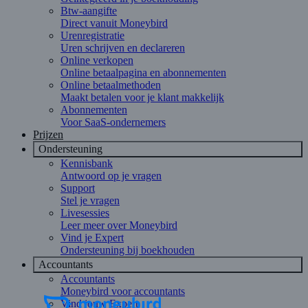
Btw-aangifte
Direct vanuit Moneybird
Urenregistratie
Uren schrijven en declareren
Online verkopen
Online betaalpagina en abonnementen
Online betaalmethoden
Maakt betalen voor je klant makkelijk
Abonnementen
Voor SaaS-ondernemers
Prijzen
Ondersteuning
Kennisbank
Antwoord op je vragen
Support
Stel je vragen
Livesessies
Leer meer over Moneybird
Vind je Expert
Ondersteuning bij boekhouden
Accountants
Accountants
Moneybird voor accountants
Vind jouw Expert