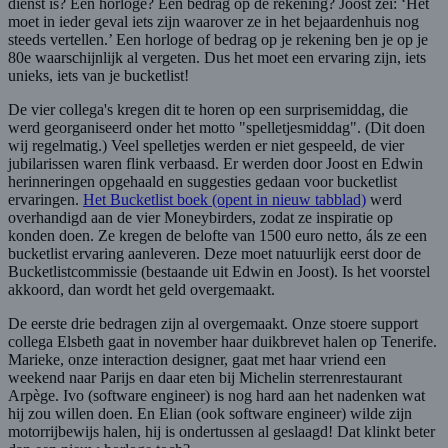
dienst is? Een horloge? Een bedrag op de rekening? Joost zei: ‘Het
moet in ieder geval iets zijn waarover ze in het bejaardenhuis nog
steeds vertellen.’ Een horloge of bedrag op je rekening ben je op je
80e waarschijnlijk al vergeten. Dus het moet een ervaring zijn, iets
unieks, iets van je bucketlist!
De vier collega's kregen dit te horen op een surprisemiddag, die
werd georganiseerd onder het motto "spelletjesmiddag". (Dit doen
wij regelmatig.) Veel spelletjes werden er niet gespeeld, de vier
jubilarissen waren flink verbaasd. Er werden door Joost en Edwin
herinneringen opgehaald en suggesties gedaan voor bucketlist
ervaringen.
Het Bucketlist boek
(opent in nieuw tabblad)
werd
overhandigd aan de vier Moneybirders, zodat ze inspiratie op
konden doen. Ze kregen de belofte van 1500 euro netto, áls ze een
bucketlist ervaring aanleveren. Deze moet natuurlijk eerst door de
Bucketlistcommissie (bestaande uit Edwin en Joost). Is het voorstel
akkoord, dan wordt het geld overgemaakt.
De eerste drie bedragen zijn al overgemaakt. Onze stoere support
collega Elsbeth gaat in november haar duikbrevet halen op Tenerife.
Marieke, onze interaction designer, gaat met haar vriend een
weekend naar Parijs en daar eten bij Michelin sterrenrestaurant
Arpège. Ivo (software engineer) is nog hard aan het nadenken wat
hij zou willen doen. En Elian (ook software engineer) wilde zijn
motorrijbewijs halen, hij is ondertussen al geslaagd! Dat klinkt beter