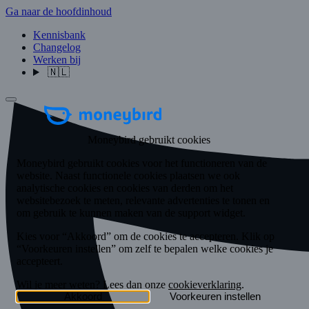
Ga naar de hoofdinhoud
Kennisbank
Changelog
Werken bij
🇳🇱