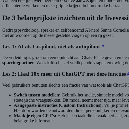
Wat een energie! Met meer dan 600 live aanwezigen en honderden vra
efficiënter te werken en meer grip te krijgen in hun drukke bestaan.
De 3 belangrijkste inzichten uit de livesess
Gedragspsycholoog, spreker en zelfbenoemd AI-nerd Sanne Cornelissen 
met antwoorden op de meest gestelde vragen op een rij gezet.
Les 1: AI als Co-piloot, niet als autopiloot
#
De verleiding is groot om een opdracht aan ChatGPT te geven en de o
sparringpartner
. Wees kritisch, stel verdiepende vragen en dwing de 
Les 2: Haal 10x meer uit ChatGPT met deze functies
Veel gebruikers benutten slechts een fractie van wat tools als ChatGPT 
Switch tussen modellen:
Gebruik het snelle, simpele model vo
strategische vraagstukken. Dit model neemt meer tijd, maar leve
Aangepaste instructies (Custom Instructions):
Vul je profiel
Hierdoor worden de antwoorden direct persoonlijker en relevan
Maak je eigen GPT's:
Heb je een taak die je vaak herhaalt, z
belangrijke informatie.