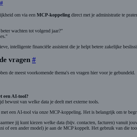
#
ijkheid om via een
MCP-koppeling
direct met je administratie te prat
beter wachten tot volgend jaar?"
es."
ve, intelligente financiële assistent die je helpt betere zakelijke beslis
lde vragen
#
bben de meest voorkomende thema's en vragen hier voor je gebundeld.
t een AI-tool?
ijd bewust van welke data je deelt met externe tools.
met een AI-tool via onze MCP-koppeling. Het is belangrijk om te begri
armee jij kunt kiezen welke data (bijv. contacten, facturen) vanuit j
ini of een ander model) je aan de MCP koppelt. Het gebruik van die too