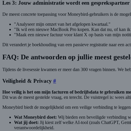
Les 3: Jouw administratie wordt een gesprekspartner
De meest concrete toepassing voor Moneybird-gebruikers is de mogel
"Analyseer mijn omzet van het afgelopen kwartaal."
"Ik wil een nieuwe MacBook Pro kopen. Kan dat nu, of kan ik 
"Maak een nieuwe factuur voor klant X op basis van mijn notiti
Dit verandert je boekhouding van een passieve registratie naar een actie
FAQ: De antwoorden op jullie meest geste
Tijdens de livesessie kwamen er meer dan 300 vragen binnen. We he
Veiligheid & Privacy
#
Hoe veilig is het om mijn facturen of bedrijfsdata te gebruiken me
Dit was de meest gestelde vraag, en terecht. De vuistregel is: wees alt
Moneybird biedt de mogelijkheid om een veilige verbinding te leggen 
Wat Moneybird doet:
Wij bieden een beveiligde verbinding wa
Wat jij doet:
Jij kiest zelf welke AI-tool (zoals ChatGPT, Gem
verantwoordelijkheid.