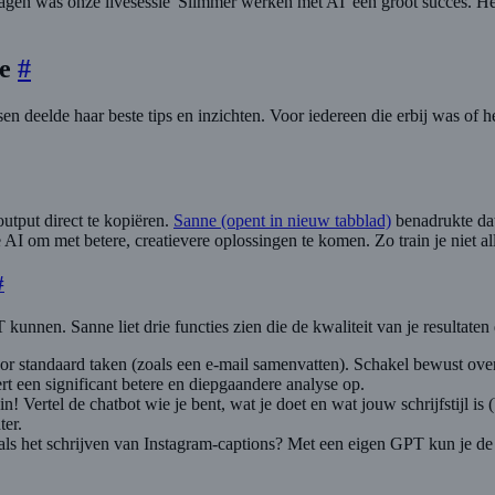
gen was onze livesessie 'Slimmer werken met AI' een groot succes. He
ie
#
deelde haar beste tips en inzichten. Voor iedereen die erbij was of h
utput direct te kopiëren.
Sanne
(opent in nieuw tabblad)
benadrukte dat 
AI om met betere, creatievere oplossingen te komen. Zo train je niet all
#
kunnen. Sanne liet drie functies zien die de kwaliteit van je resultaten 
or standaard taken (zoals een e-mail samenvatten). Schakel bewust ove
rt een significant betere en diepgaandere analyse op.
 in! Vertel de chatbot wie je bent, wat je doet en wat jouw schrijfstijl 
ter.
oals het schrijven van Instagram-captions? Met een eigen GPT kun je d