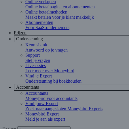
Online verkopen
Online betaalpagina en abonnementen
Online betaalmethoden
Maakt betalen voor je klant makkelijk
Abonnementen
Voor SaaS-ondernemers
Prijzen
Ondersteuning
Kennisbank
Antwoord op je vragen
Support
Stel je vragen
Livesessies
Leer meer over Moneybird
Vind je Expert
Ondersteuning bij boekhouden
Accountants
Accountants
Moneybird voor accountants
Vind jouw Expert
Zoek naar aangesloten Moneybird Experts
Moneybird Expert
Meld je aan als expert