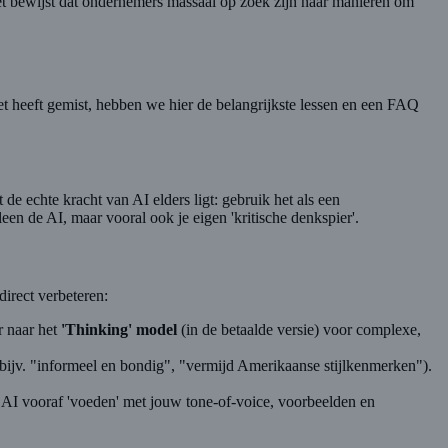
t bewijst dat ondernemers massaal op zoek zijn naar manieren om
et heeft gemist, hebben we hier de belangrijkste lessen en een FAQ
de echte kracht van AI elders ligt: gebruik het als een
een de AI, maar vooral ook je eigen 'kritische denkspier'.
direct verbeteren:
r naar het
'Thinking' model
(in de betaalde versie) voor complexe,
is (bijv. "informeel en bondig", "vermijd Amerikaanse stijlkenmerken").
e AI vooraf 'voeden' met jouw tone-of-voice, voorbeelden en