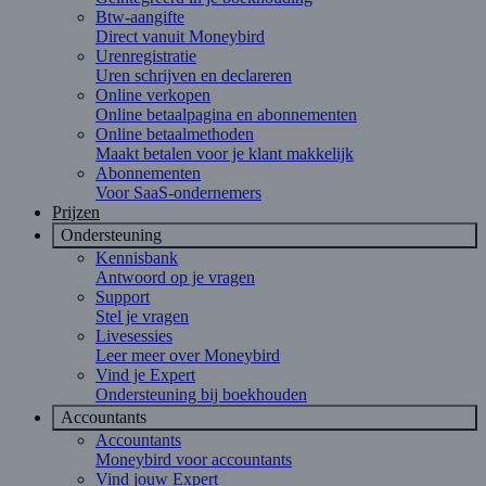
Btw-aangifte
Direct vanuit Moneybird
Urenregistratie
Uren schrijven en declareren
Online verkopen
Online betaalpagina en abonnementen
Online betaalmethoden
Maakt betalen voor je klant makkelijk
Abonnementen
Voor SaaS-ondernemers
Prijzen
Ondersteuning
Kennisbank
Antwoord op je vragen
Support
Stel je vragen
Livesessies
Leer meer over Moneybird
Vind je Expert
Ondersteuning bij boekhouden
Accountants
Accountants
Moneybird voor accountants
Vind jouw Expert