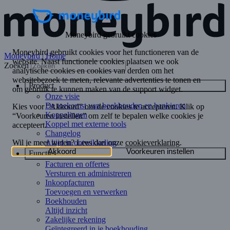
Moneybird | Home
Zoeken
Product
Onze visie
De toekomst van boekhouden en bankieren
Koppelingen
Koppel met externe tools
Changelog
Altijd in ontwikkeling
Functies
Facturen en offertes
Versturen en administreren
Inkoopfacturen
Toevoegen en verwerken
Boekhouden
Altijd inzicht
Zakelijke rekening
Geïntegreerd in je boekhouding