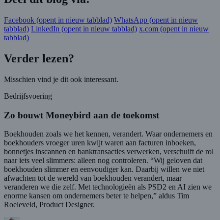
Facebook
(opent in nieuw tabblad)
WhatsApp
(opent in nieuw
tabblad)
LinkedIn
(opent in nieuw tabblad)
x.com
(opent in nieuw
tabblad)
Verder lezen?
Misschien vind je dit ook interessant.
Bedrijfsvoering
Zo bouwt Moneybird aan de toekomst
Boekhouden zoals we het kennen, verandert. Waar ondernemers en
boekhouders vroeger uren kwijt waren aan facturen inboeken,
bonnetjes inscannen en banktransacties verwerken, verschuift de rol
naar iets veel slimmers: alleen nog controleren. “Wij geloven dat
boekhouden slimmer en eenvoudiger kan. Daarbij willen we niet
afwachten tot de wereld van boekhouden verandert, maar
veranderen we die zelf. Met technologieën als PSD2 en AI zien we
enorme kansen om ondernemers beter te helpen,” aldus Tim
Roeleveld, Product Designer.