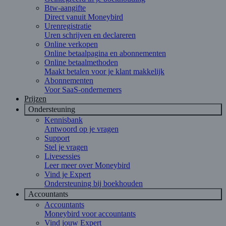
Btw-aangifte
Direct vanuit Moneybird
Urenregistratie
Uren schrijven en declareren
Online verkopen
Online betaalpagina en abonnementen
Online betaalmethoden
Maakt betalen voor je klant makkelijk
Abonnementen
Voor SaaS-ondernemers
Prijzen
Ondersteuning
Kennisbank
Antwoord op je vragen
Support
Stel je vragen
Livesessies
Leer meer over Moneybird
Vind je Expert
Ondersteuning bij boekhouden
Accountants
Accountants
Moneybird voor accountants
Vind jouw Expert