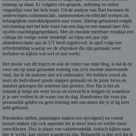
training op maat. Er volgden een gesprek, oefening en online
vragenlijst voor het hele team. Uit de analyse van Bart kwamen de
onderwerpen communicatie, samenwerken en effectief werken als
belangrijkste ontwikkelpunten naar voren. Hierop gebaseerd volgde
een training met het hele team van een dag en een maand later één-
op-één coachingsgesprekken. Met als mooiste meetbare resultaat een
collega die vorige week 'eindelijk' na bijna een jaar zijn
afstudeerscriptie aan de UT heeft ingeleverd. In april volgt een
refreshmiddag waarop we de afspraken die zijn gemaakt weer
herhalen en kijken wat wel of niet werkt.
Het mooie van dit traject en ook de reden van mijn blog, is dat ik de
voor ons op maat gemaakte training van zo'n enorme meerwaarde
vind, dat ik dit anderen niet wil onthouden. We hebben zowel als
team als individueel goede stappen gemaakt en de juiste focus en
mindset gekregen die iedereen laat groeien. Hoe fijn is het als
iemand je helpt om weer focus en overzicht te krijgen en waardoor
je je niet verliest in de waan van de dag. Handvatten die voor jou
persoonlijk gelden en geen training met one-liners die je al tig keer
hebt gehoord.
Prioriteiten stellen, planningen maken (en opvolgen!) en vooral
keuzes maken zijn ook aspecten die je moet leren en verder moet
ontwikkelen. Dus in plaats van vakinhoudelijk, kritisch kijken naar
hóe je werkt, kan enorm waardevol zijn. Belangrijk is dan wel dat je