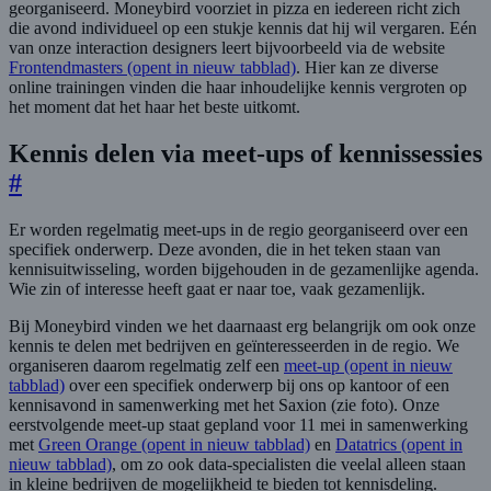
georganiseerd. Moneybird voorziet in pizza en iedereen richt zich
die avond individueel op een stukje kennis dat hij wil vergaren. Eén
van onze interaction designers leert bijvoorbeeld via de website
Frontendmasters
(opent in nieuw tabblad)
. Hier kan ze diverse
online trainingen vinden die haar inhoudelijke kennis vergroten op
het moment dat het haar het beste uitkomt.
Kennis delen via meet-ups of kennissessies
#
Er worden regelmatig meet-ups in de regio georganiseerd over een
specifiek onderwerp. Deze avonden, die in het teken staan van
kennisuitwisseling, worden bijgehouden in de gezamenlijke agenda.
Wie zin of interesse heeft gaat er naar toe, vaak gezamenlijk.
Bij Moneybird vinden we het daarnaast erg belangrijk om ook onze
kennis te delen met bedrijven en geïnteresseerden in de regio. We
organiseren daarom regelmatig zelf een
meet-up
(opent in nieuw
tabblad)
over een specifiek onderwerp bij ons op kantoor of een
kennisavond in samenwerking met het Saxion (zie foto). Onze
eerstvolgende meet-up staat gepland voor 11 mei in samenwerking
met
Green Orange
(opent in nieuw tabblad)
en
Datatrics
(opent in
nieuw tabblad)
, om zo ook data-specialisten die veelal alleen staan
in kleine bedrijven de mogelijkheid te bieden tot kennisdeling.