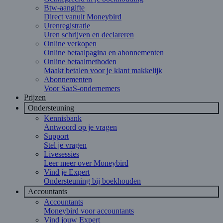
Btw-aangifte
Direct vanuit Moneybird
Urenregistratie
Uren schrijven en declareren
Online verkopen
Online betaalpagina en abonnementen
Online betaalmethoden
Maakt betalen voor je klant makkelijk
Abonnementen
Voor SaaS-ondernemers
Prijzen
Ondersteuning
Kennisbank
Antwoord op je vragen
Support
Stel je vragen
Livesessies
Leer meer over Moneybird
Vind je Expert
Ondersteuning bij boekhouden
Accountants
Accountants
Moneybird voor accountants
Vind jouw Expert