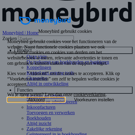
Moneybird | Home
Zoeken
Product
Onze visie
De toekomst van boekhouden en bankieren
Koppelingen
Koppel met externe tools
Changelog
Altijd in ontwikkeling
Functies
Facturen en offertes
Versturen en administreren
Inkoopfacturen
Toevoegen en verwerken
Boekhouden
Altijd inzicht
Zakelijke rekening
Geïntegreerd in je boekhouding