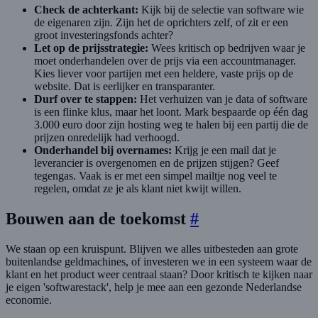
Check de achterkant:
Kijk bij de selectie van software wie
de eigenaren zijn. Zijn het de oprichters zelf, of zit er een
groot investeringsfonds achter?
Let op de prijsstrategie:
Wees kritisch op bedrijven waar je
moet onderhandelen over de prijs via een accountmanager.
Kies liever voor partijen met een heldere, vaste prijs op de
website. Dat is eerlijker en transparanter.
Durf over te stappen:
Het verhuizen van je data of software
is een flinke klus, maar het loont. Mark bespaarde op één dag
3.000 euro door zijn hosting weg te halen bij een partij die de
prijzen onredelijk had verhoogd.
Onderhandel bij overnames:
Krijg je een mail dat je
leverancier is overgenomen en de prijzen stijgen? Geef
tegengas. Vaak is er met een simpel mailtje nog veel te
regelen, omdat ze je als klant niet kwijt willen.
Bouwen aan de toekomst
#
We staan op een kruispunt. Blijven we alles uitbesteden aan grote
buitenlandse geldmachines, of investeren we in een systeem waar de
klant en het product weer centraal staan? Door kritisch te kijken naar
je eigen 'softwarestack', help je mee aan een gezonde Nederlandse
economie.