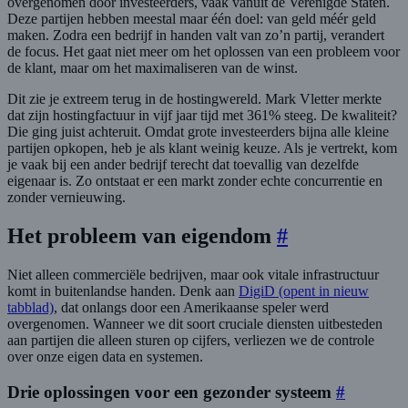
overgenomen door investeerders, vaak vanuit de Verenigde Staten.
Deze partijen hebben meestal maar één doel: van geld méér geld
maken. Zodra een bedrijf in handen valt van zo’n partij, verandert
de focus. Het gaat niet meer om het oplossen van een probleem voor
de klant, maar om het maximaliseren van de winst.
Dit zie je extreem terug in de hostingwereld. Mark Vletter merkte
dat zijn hostingfactuur in vijf jaar tijd met 361% steeg. De kwaliteit?
Die ging juist achteruit. Omdat grote investeerders bijna alle kleine
partijen opkopen, heb je als klant weinig keuze. Als je vertrekt, kom
je vaak bij een ander bedrijf terecht dat toevallig van dezelfde
eigenaar is. Zo ontstaat er een markt zonder echte concurrentie en
zonder vernieuwing.
Het probleem van eigendom
#
Niet alleen commerciële bedrijven, maar ook vitale infrastructuur
komt in buitenlandse handen. Denk aan
DigiD
(opent in nieuw
tabblad)
, dat onlangs door een Amerikaanse speler werd
overgenomen. Wanneer we dit soort cruciale diensten uitbesteden
aan partijen die alleen sturen op cijfers, verliezen we de controle
over onze eigen data en systemen.
Drie oplossingen voor een gezonder systeem
#