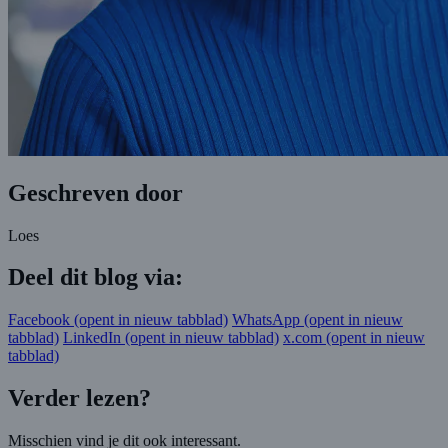
Geschreven door
Loes
Deel dit blog via:
Facebook
(opent in nieuw tabblad)
WhatsApp
(opent in nieuw
tabblad)
LinkedIn
(opent in nieuw tabblad)
x.com
(opent in nieuw
tabblad)
Verder lezen?
Misschien vind je dit ook interessant.