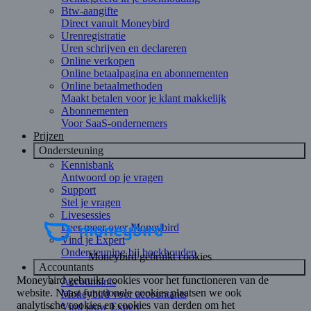
Btw-aangifte
Direct vanuit Moneybird
Urenregistratie
Uren schrijven en declareren
Online verkopen
Online betaalpagina en abonnementen
Online betaalmethoden
Maakt betalen voor je klant makkelijk
Abonnementen
Voor SaaS-ondernemers
Prijzen
Ondersteuning
Kennisbank
Antwoord op je vragen
Support
Stel je vragen
Livesessies
Leer meer over Moneybird
Vind je Expert
Ondersteuning bij boekhouden
Accountants
Accountants
Moneybird voor accountants
Vind jouw Expert