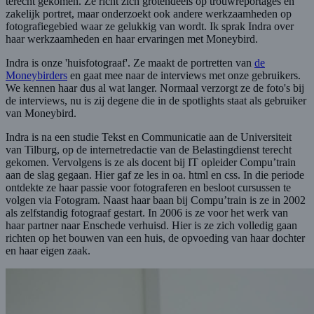
terecht gekomen. Ze richt zich grotendeels op trouwreportages en
zakelijk portret, maar onderzoekt ook andere werkzaamheden op
fotografiegebied waar ze gelukkig van wordt. Ik sprak Indra over
haar werkzaamheden en haar ervaringen met Moneybird.
Indra is onze 'huisfotograaf'. Ze maakt de portretten van
de
Moneybirders
en gaat mee naar de interviews met onze gebruikers.
We kennen haar dus al wat langer. Normaal verzorgt ze de foto's bij
de interviews, nu is zij degene die in de spotlights staat als gebruiker
van Moneybird.
Indra is na een studie Tekst en Communicatie aan de Universiteit
van Tilburg, op de internetredactie van de Belastingdienst terecht
gekomen. Vervolgens is ze als docent bij IT opleider Compu’train
aan de slag gegaan. Hier gaf ze les in oa. html en css. In die periode
ontdekte ze haar passie voor fotograferen en besloot cursussen te
volgen via Fotogram. Naast haar baan bij Compu’train is ze in 2002
als zelfstandig fotograaf gestart. In 2006 is ze voor het werk van
haar partner naar Enschede verhuisd. Hier is ze zich volledig gaan
richten op het bouwen van een huis, de opvoeding van haar dochter
en haar eigen zaak.