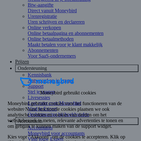
Btw-aangifte
Direct vanuit Moneybird
Urenregistratie
Uren schrijven en declareren
Online verkopen
Online betaalpagina en abonnementen
Online betaalmethoden
Maakt betalen voor je klant makkelijk
Abonnementen
Voor SaaS-ondernemers
Prijzen
Ondersteuning
Kennisbank
Antwoord op je vragen
Support
Stel je vragen
Livesessies
Leer meer over Moneybird
Vind je Expert
Ondersteuning bij boekhouden
Accountants
Accountants
Moneybird voor accountants
Vind jouw Expert