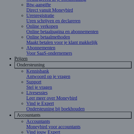
Btw-aangifte
Direct vanuit Moneybird
Urenregistratie
Uren schrijven en declareren
Online verkopen
Online betaalpagina en abonnementen
Online betaalmethoden
Maakt betalen voor je klant makkelijk
Abonnementen
Voor SaaS-ondernemers
Prijzen
Ondersteuning
Kennisbank
Antwoord op je vragen
Support
Stel je vragen
Livesessies
Leer meer over Moneybird
Vind je Expert
Ondersteuning bij boekhouden
Accountants
Accountants
Moneybird voor accountants
Vind jouw Expert