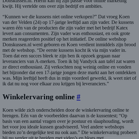
Donskussen.nl. Hierin kan hij zijn passie voor online marketing
kwijt. Hij vertelde ons over zijn bedrijf en ambities.
“Kunnen we die kussens niet online verkopen?” Dat vroeg Koen
van der Velden (24) op 17-jarige leeftijd aan zijn vader. De kussens
waren één van de producten die zijn vader met het bedrijf Katex
levert aan consumenten. Zijn vader was enthousiast, en ook grote
merken reageerden positief op het initiatief. De online webshop
Donskussen.nl werd geboren en Koen verdient inmiddels zijn brood
met de webshop. “De eerste kussens kocht ik via mijn vader in.
Toen dat een succes bleek te zijn ben ik opzoek gegaan naar
leveranciers van A-merken. Toen ik bij Vandyck aan tafel zat waren
ze direct enthousiast. Zij verkochten nog weinig online en vonden
het bijzonder dat een 17-jarige jongen deze markt aan het ontdekken
was. Mijn leeftijd heeft dus in mijn voordeel gewerkt, ik weet niet of
ik dat nu nog voor elkaar zou krijgen bij leveranciers.”
Winkelervaring online
#
Koen wilde zich onderscheiden door de winkelervaring online te
brengen. Eén van de voorbeelden daarvan is de kussentest; “Op
basis van een aantal vragen over je postuur en slaaphouding, wordt
het voor jou ideale kussen geadviseerd. Veel andere webshops
bieden zo’n dergelijke test nu ook aan.” Die winkelervaring probeert
hij nu verder uit te breiden met video’s en blogs met