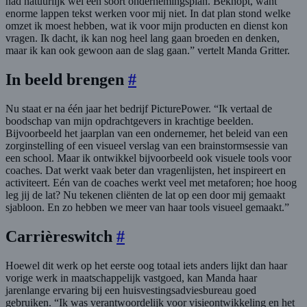
had natuurlijk wel een soort ondernemingsplan. Beknopt, want
enorme lappen tekst werken voor mij niet. In dat plan stond welke
omzet ik moest hebben, wat ik voor mijn producten en dienst kon
vragen. Ik dacht, ik kan nog heel lang gaan broeden en denken,
maar ik kan ook gewoon aan de slag gaan.” vertelt Manda Gritter.
In beeld brengen
#
Nu staat er na één jaar het bedrijf PicturePower. “Ik vertaal de
boodschap van mijn opdrachtgevers in krachtige beelden.
Bijvoorbeeld het jaarplan van een ondernemer, het beleid van een
zorginstelling of een visueel verslag van een brainstormsessie van
een school. Maar ik ontwikkel bijvoorbeeld ook visuele tools voor
coaches. Dat werkt vaak beter dan vragenlijsten, het inspireert en
activiteert. Eén van de coaches werkt veel met metaforen; hoe hoog
leg jij de lat? Nu tekenen cliënten de lat op een door mij gemaakt
sjabloon. En zo hebben we meer van haar tools visueel gemaakt.”
Carrièreswitch
#
Hoewel dit werk op het eerste oog totaal iets anders lijkt dan haar
vorige werk in maatschappelijk vastgoed, kan Manda haar
jarenlange ervaring bij een huisvestingsadviesbureau goed
gebruiken. “Ik was verantwoordelijk voor visieontwikkeling en het