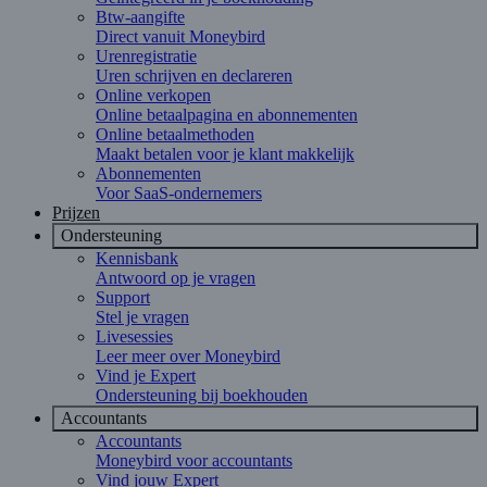
Btw-aangifte
Direct vanuit Moneybird
Urenregistratie
Uren schrijven en declareren
Online verkopen
Online betaalpagina en abonnementen
Online betaalmethoden
Maakt betalen voor je klant makkelijk
Abonnementen
Voor SaaS-ondernemers
Prijzen
Ondersteuning
Kennisbank
Antwoord op je vragen
Support
Stel je vragen
Livesessies
Leer meer over Moneybird
Vind je Expert
Ondersteuning bij boekhouden
Accountants
Accountants
Moneybird voor accountants
Vind jouw Expert