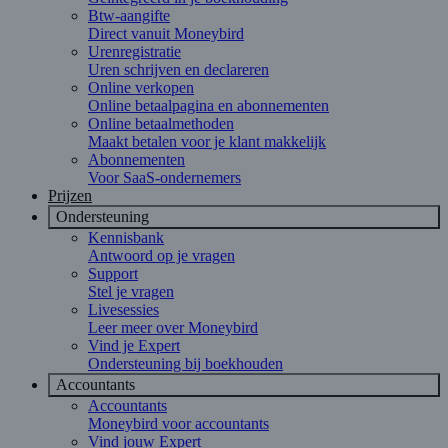
Btw-aangifte
Direct vanuit Moneybird
Urenregistratie
Uren schrijven en declareren
Online verkopen
Online betaalpagina en abonnementen
Online betaalmethoden
Maakt betalen voor je klant makkelijk
Abonnementen
Voor SaaS-ondernemers
Prijzen
Ondersteuning
Kennisbank
Antwoord op je vragen
Support
Stel je vragen
Livesessies
Leer meer over Moneybird
Vind je Expert
Ondersteuning bij boekhouden
Accountants
Accountants
Moneybird voor accountants
Vind jouw Expert