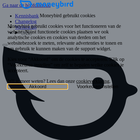
Ga naar de hoofdinhoud
Kennisbank
Changelog
Werken bij
🇳🇱