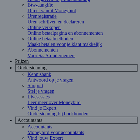
Btw-aangifte
Direct vanuit Moneybird
Urenregistratie
Uren schrijven en declareren
Online verkopen
Online betaalpagina en abonnementen
Online betaalmethoden
Maakt betalen voor je klant makkelijk
Abonnementen
Voor SaaS-ondernemers
Prijzen
Ondersteuning
Kennisbank
Antwoord op je vragen
Support
Stel je vragen
Livesessies
Leer meer over Moneybird
Vind je Expert
Ondersteuning bij boekhouden
Accountants
Accountants
Moneybird voor accountants
Vind jouw Expert