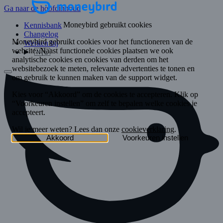
Ga naar de hoofdinhoud
Kennisbank
Changelog
Werken bij
🇳🇱