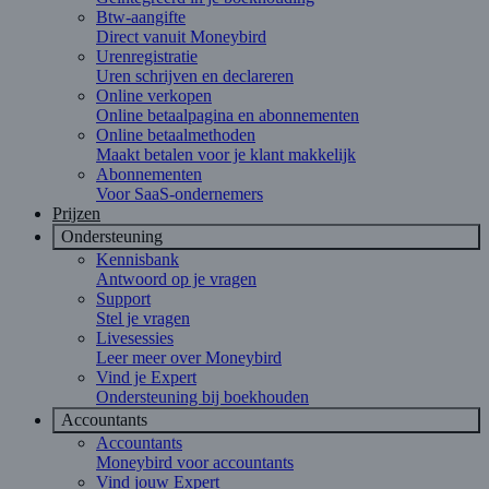
Btw-aangifte
Direct vanuit Moneybird
Urenregistratie
Uren schrijven en declareren
Online verkopen
Online betaalpagina en abonnementen
Online betaalmethoden
Maakt betalen voor je klant makkelijk
Abonnementen
Voor SaaS-ondernemers
Prijzen
Ondersteuning
Kennisbank
Antwoord op je vragen
Support
Stel je vragen
Livesessies
Leer meer over Moneybird
Vind je Expert
Ondersteuning bij boekhouden
Accountants
Accountants
Moneybird voor accountants
Vind jouw Expert