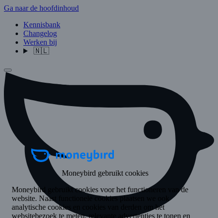
Ga naar de hoofdinhoud
Kennisbank
Changelog
Werken bij
🇳🇱