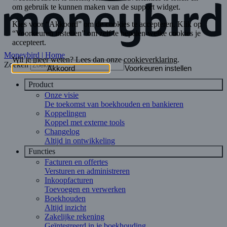
Moneybird | Home
Zoeken
Product
Onze visie
De toekomst van boekhouden en bankieren
Koppelingen
Koppel met externe tools
Changelog
Altijd in ontwikkeling
Functies
Facturen en offertes
Versturen en administreren
Inkoopfacturen
Toevoegen en verwerken
Boekhouden
Altijd inzicht
Zakelijke rekening
Geïntegreerd in je boekhouding