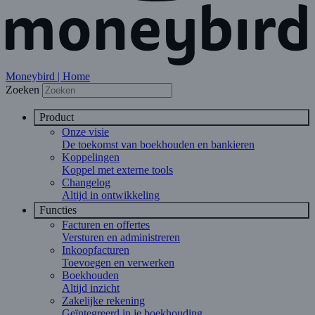
Moneybird | Home
Zoeken
Product
Onze visie
De toekomst van boekhouden en bankieren
Koppelingen
Koppel met externe tools
Changelog
Altijd in ontwikkeling
Functies
Facturen en offertes
Versturen en administreren
Inkoopfacturen
Toevoegen en verwerken
Boekhouden
Altijd inzicht
Zakelijke rekening
Geïntegreerd in je boekhouding