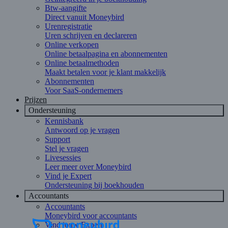
Btw-aangifte
Direct vanuit Moneybird
Urenregistratie
Uren schrijven en declareren
Online verkopen
Online betaalpagina en abonnementen
Online betaalmethoden
Maakt betalen voor je klant makkelijk
Abonnementen
Voor SaaS-ondernemers
Prijzen
Ondersteuning
Kennisbank
Antwoord op je vragen
Support
Stel je vragen
Livesessies
Leer meer over Moneybird
Vind je Expert
Ondersteuning bij boekhouden
Accountants
Accountants
Moneybird voor accountants
Vind jouw Expert