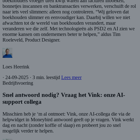
boekhouders vroeger uren kwijt waren aan facturen inboeken,
bonnetjes inscannen en banktransacties verwerken, verschuift de rol
naar iets veel slimmers: alleen nog controleren. “Wij geloven dat
boekhouden slimmer en eenvoudiger kan. Daarbij willen we niet
afwachten tot de wereld van boekhouden verandert, maar
veranderen we die zelf. Met technologieën als PSD2 en AI zien we
enorme kansen om ondernemers beter te helpen,” aldus Tim
Roeleveld, Product Designer.
Loes Heerink
·
24-09-2025
·
3 min. leestijd
Lees meer
Bedrijfsvoering
Snel antwoord nodig? Vraag het Vink: onze AI-
support collega
Misschien heb je ‘m al ontmoet: Vink, onze AI-collega die via de
helpwidget in Moneybird antwoord geeft op je vragen. Vink werkt
dag en nacht (zonder koffie of slaap) en probeert jou zo snel
mogelijk verder te helpen.