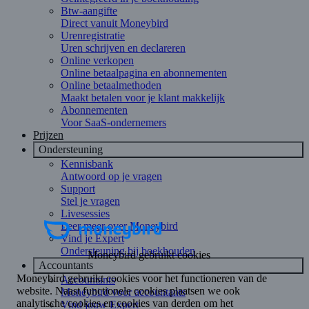
Btw-aangifte
Direct vanuit Moneybird
Urenregistratie
Uren schrijven en declareren
Online verkopen
Online betaalpagina en abonnementen
Online betaalmethoden
Maakt betalen voor je klant makkelijk
Abonnementen
Voor SaaS-ondernemers
Prijzen
Ondersteuning
Kennisbank
Antwoord op je vragen
Support
Stel je vragen
Livesessies
Leer meer over Moneybird
Vind je Expert
Ondersteuning bij boekhouden
Accountants
Accountants
Moneybird voor accountants
Vind jouw Expert