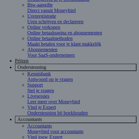
Btw-aangifte
Direct vanuit Moneybird
Urenregistratie
Uren schrijven en declareren
Online verkopen
Online betaalpagina en abonnementen
Online betaalmethoden
Maakt betalen voor je klant makkelijk
Abonnementen
Voor SaaS-ondernemers
Prijzen
Ondersteuning
Kennisbank
Antwoord op je vragen
Support
Stel je vragen
Livesessies
Leer meer over Moneybird
Vind je Expert
Ondersteuning bij boekhouden
Accountants
Accountants
Moneybird voor accountants
Vind jouw Expert