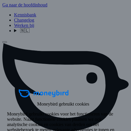
Ga naar de hoofdinhoud
Kennisbank
Changelog
Werken bij
🇳🇱