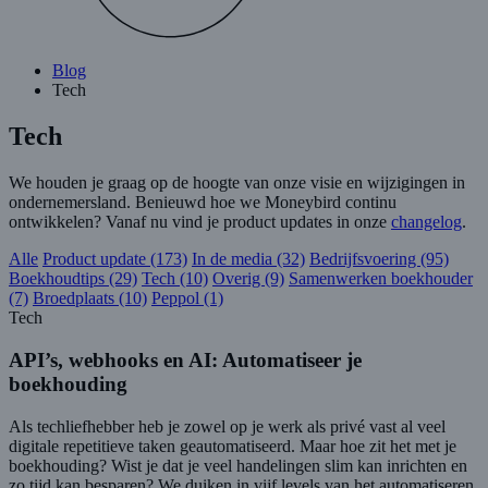
Blog
Tech
Tech
We houden je graag op de hoogte van onze visie en wijzigingen in
ondernemersland. Benieuwd hoe we Moneybird continu
ontwikkelen? Vanaf nu vind je product updates in onze
changelog
.
Alle
Product update (173)
In de media (32)
Bedrijfsvoering (95)
Boekhoudtips (29)
Tech (10)
Overig (9)
Samenwerken boekhouder
(7)
Broedplaats (10)
Peppol (1)
Tech
API’s, webhooks en AI: Automatiseer je
boekhouding
Als techliefhebber heb je zowel op je werk als privé vast al veel
digitale repetitieve taken geautomatiseerd. Maar hoe zit het met je
boekhouding? Wist je dat je veel handelingen slim kan inrichten en
zo tijd kan besparen? We duiken in vijf levels van het automatiseren