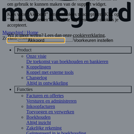
Moneybird | Home
Zoeken
Product
Onze visie
De toekomst van boekhouden en bankieren
Koppelingen
Koppel met externe tools
Changelog
Altijd in ontwikkeling
Functies
Facturen en offertes
Versturen en administreren
Inkoopfacturen
Toevoegen en verwerken
Boekhouden
Altijd inzicht
Zakelijke rekening
Geïntegreerd in je boekhouding