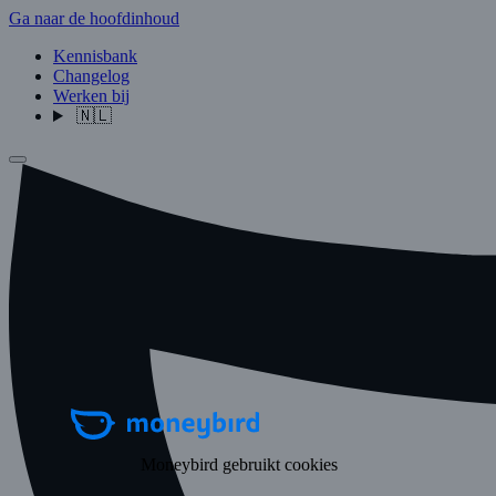
Ga naar de hoofdinhoud
Kennisbank
Changelog
Werken bij
🇳🇱