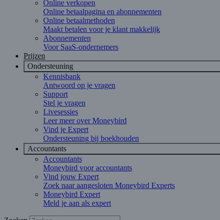
Online verkopen
Online betaalpagina en abonnementen
Online betaalmethoden
Maakt betalen voor je klant makkelijk
Abonnementen
Voor SaaS-ondernemers
Prijzen
Ondersteuning
Kennisbank
Antwoord op je vragen
Support
Stel je vragen
Livesessies
Leer meer over Moneybird
Vind je Expert
Ondersteuning bij boekhouden
Accountants
Accountants
Moneybird voor accountants
Vind jouw Expert
Zoek naar aangesloten Moneybird Experts
Moneybird Expert
Meld je aan als expert