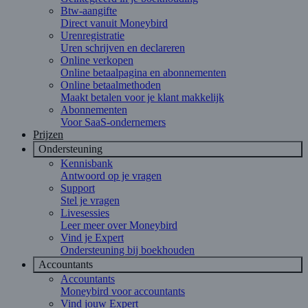
Btw-aangifte
Direct vanuit Moneybird
Urenregistratie
Uren schrijven en declareren
Online verkopen
Online betaalpagina en abonnementen
Online betaalmethoden
Maakt betalen voor je klant makkelijk
Abonnementen
Voor SaaS-ondernemers
Prijzen
Ondersteuning
Kennisbank
Antwoord op je vragen
Support
Stel je vragen
Livesessies
Leer meer over Moneybird
Vind je Expert
Ondersteuning bij boekhouden
Accountants
Accountants
Moneybird voor accountants
Vind jouw Expert