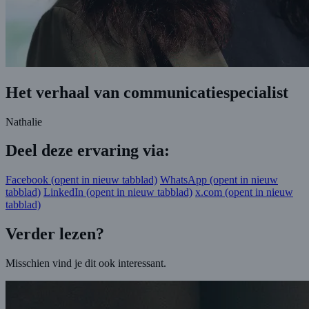
Het verhaal van communicatiespecialist
Nathalie
Deel deze ervaring via:
Facebook
(opent in nieuw tabblad)
WhatsApp
(opent in nieuw
tabblad)
LinkedIn
(opent in nieuw tabblad)
x.com
(opent in nieuw
tabblad)
Verder lezen?
Misschien vind je dit ook interessant.