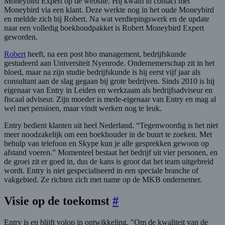
Moneybird Expert op de website. Hij kwam in contact met
Moneybird via een klant. Deze werkte nog in het oude Moneybird
en meldde zich bij Robert. Na wat verdiepingswerk en de update
naar een volledig boekhoudpakket is Robert Moneybird Expert
geworden.
Robert
heeft, na een post hbo management, bedrijfskunde
gestudeerd aan Universiteit Nyenrode. Ondernemerschap zit in het
bloed, maar na zijn studie bedrijfskunde is hij eerst vijf jaar als
consultant aan de slag gegaan bij grote bedrijven. Sinds 2010 is hij
eigenaar van Entry in Leiden en werkzaam als bedrijfsadviseur en
fiscaal adviseur. Zijn moeder is mede-eigenaar van Entry en mag al
wel met pensioen, maar vindt werken nog te leuk.
Entry bedient klanten uit heel Nederland. “Tegenwoordig is het niet
meer noodzakelijk om een boekhouder in de buurt te zoeken. Met
behulp van telefoon en Skype kun je alle gesprekken gewoon op
afstand voeren.” Momenteel bestaat het bedrijf uit vier personen, en
de groei zit er goed in, dus de kans is groot dat het team uitgebreid
wordt. Entry is niet gespecialiseerd in een speciale branche of
vakgebied. Ze richten zich met name op de MKB ondernemer.
Visie op de toekomst
#
Entry is en blijft volop in ontwikkeling. "Om de kwaliteit van de