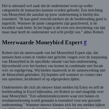
Het is uiteraard wel zaak dat de ondernemer weet op welke
categorieën de transacties kunnen worden geboekt. Een inrichting
van Moneybird die aansluit op jouw onderneming is hierbij dus
essentieel. “Ik kan goed verschil merken als de boekhouding goed is
ingericht. Wanneer de juiste categorieën zijn geactiveerd, is de
kwaliteit vaak beter. In het begin is dit even een investering van tijd,
maar daar heeft de ondernemer wel echt profijt van.” aldus Robert.
Meerwaarde Moneybird Expert
#
Robert ziet als meerwaarde van het Moneybird Expert zijn, dat
mensen hem weten te vinden met gerichte vragen over de toepassing
van Moneybird in de specifieke situatie van hun onderneming,
bijvoorbeeld over het boeken van kosten in combinatie met fiscale
wet- en regelgeving. Wij bieden maatwerk in de samenwerking met
de Moneybird-gebruiker. Zij bepalen zelf wanneer ze contact met
ons opnemen; incidenteel of op afgesproken tijden.
Ondernemers die zich als nieuwe klant melden bij Entry en zelf de
boekhouding in Excel bijhouden, zet Robert zo snel mogelijk over
naar Moneybird. "Een administratiesysteem waar een balans en
resultatenrekening wordt gemaakt is essentieel voor een gezonde
onderneming." Wanneer nieuwe klanten zich bij ons melden kijken