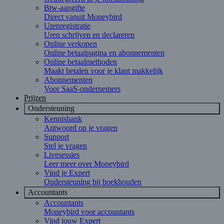
Btw-aangifte
Direct vanuit Moneybird
Urenregistratie
Uren schrijven en declareren
Online verkopen
Online betaalpagina en abonnementen
Online betaalmethoden
Maakt betalen voor je klant makkelijk
Abonnementen
Voor SaaS-ondernemers
Prijzen
Ondersteuning
Kennisbank
Antwoord op je vragen
Support
Stel je vragen
Livesessies
Leer meer over Moneybird
Vind je Expert
Ondersteuning bij boekhouden
Accountants
Accountants
Moneybird voor accountants
Vind jouw Expert