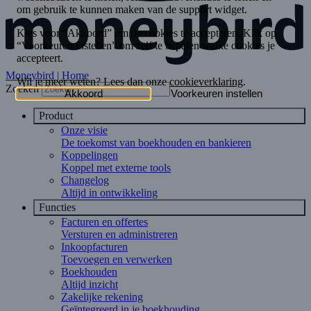
Moneybird | Home
Zoeken
Product
Onze visie
De toekomst van boekhouden en bankieren
Koppelingen
Koppel met externe tools
Changelog
Altijd in ontwikkeling
Functies
Facturen en offertes
Versturen en administreren
Inkoopfacturen
Toevoegen en verwerken
Boekhouden
Altijd inzicht
Zakelijke rekening
Geïntegreerd in je boekhouding