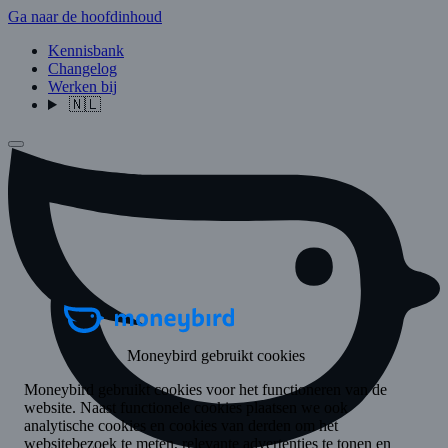
Ga naar de hoofdinhoud
Kennisbank
Changelog
Werken bij
🇳🇱