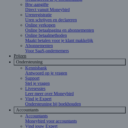
Btw-aangifte
Direct vanuit Moneybird
Urenregistratie
Uren schrijven en declareren
Online verkopen
Online betaalpagina en abonnementen
Online betaalmethoden
Maakt betalen voor je klant makkelijk
Abonnementen
Voor SaaS-ondernemers
Prijzen
Ondersteuning
Kennisbank
Antwoord op je vragen
Support
Stel je vragen
Livesessies
Leer meer over Moneybird
Vind je Expert
Ondersteuning bij boekhouden
Accountants
Accountants
Moneybird voor accountants
Vind jouw Expert