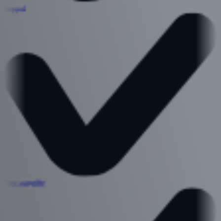
Peppol
Btw-aangifte