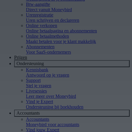
Btw-aangifte
Direct vanuit Moneybird
Urenregistratie
Uren schrijven en declareren
Online verkopen
Online betaalpagina en abonnementen
Online betaalmethoden
Maakt betalen voor je klant makkelijk
Abonnementen
Voor SaaS-ondernemers
Prijzen
Ondersteuning
Kennisbank
Antwoord op je vragen
Support
Stel je vragen
Livesessies
Leer meer over Moneybird
Vind je Expert
Ondersteuning bij boekhouden
Accountants
Accountants
Moneybird voor accountants
Vind jouw Expert