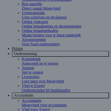
Btw-aangifte
Direct vanuit Moneybird
Urenregistratie
Uren schrijven en declareren
Online verkopen
Online betaalpagina en abonnementen
Online betaalmethoden
Maakt betalen voor je klant makkelijk
Abonnementen
Voor SaaS-ondernemers
Prijzen
Ondersteuning
Kennisbank
Antwoord op je vragen
Support
Stel je vragen
Livesessies
Leer meer over Moneybird
Vind je Expert
Ondersteuning bij boekhouden
Accountants
Accountants
Moneybird voor accountants
Vind jouw Expert