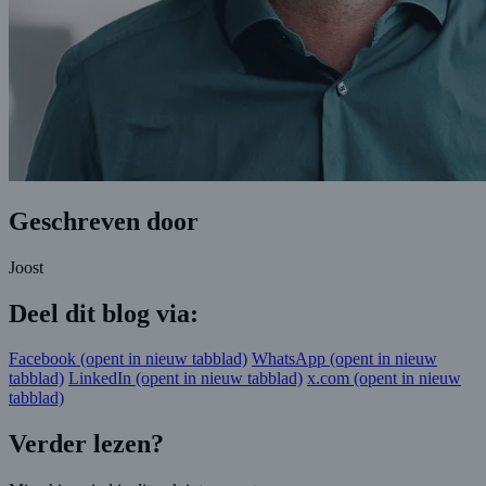
Geschreven door
Joost
Deel dit blog via:
Facebook
(opent in nieuw tabblad)
WhatsApp
(opent in nieuw
tabblad)
LinkedIn
(opent in nieuw tabblad)
x.com
(opent in nieuw
tabblad)
Verder lezen?