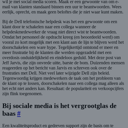
wil je met social media scoren. Maak er een gewoonte van om e-
mail van klanten standaard binnen een uur te beantwoorden. Wees
eerlijk, oprecht, en maak geen beloftes die je niet waar kunt maken.
Bij de Dell telefonische helpdesk was het een gewoonte om een
klant door te schakelen naar een collega wanneer de
helpdeskmedewerker de vraag niet direct wist te beantwoorden.
Omdat het personeel de opdracht kreeg (en beoordeeld werd) om
vooral zo kort mogelijk met een klant aan de lijn te blijven werd het
doorschakelen een ware hype. Tegelijkertijd ontstond er meer en
meer frustratie bij de klanten die werden opgezadeld met een
overdosis onduidelijkheid en eindeloos geduld. Met deze post van
Jeff Jarvis, die zijn onvrede uitte, barste de bom. Duizenden mensen
reageerden op het bericht van Jarvis en schreven ook over de
frustraties met Dell. Niet veel later wijzigde Dell zijn beleid.
Tegenwoordig krijgen medewerkers de taak om het probleem van
de klant op te lossen, doorschakelen naar een collega mag alleen als
het echt niet anders kan. Resultaat: de populariteit en verkoopcijfers
zijn flink toegenomen.
Bij sociale media is het vergrootglas de
baas
#
Een kwaliteitsproduct en gedreven support zijn de basis om te