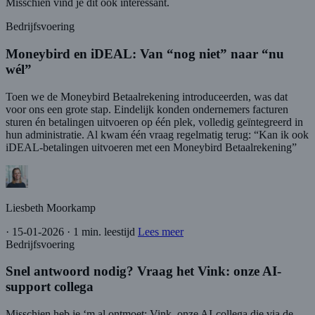
Misschien vind je dit ook interessant.
Bedrijfsvoering
Moneybird en iDEAL: Van “nog niet” naar “nu
wél”
Toen we de Moneybird Betaalrekening introduceerden, was dat
voor ons een grote stap. Eindelijk konden ondernemers facturen
sturen én betalingen uitvoeren op één plek, volledig geïntegreerd in
hun administratie. Al kwam één vraag regelmatig terug: “Kan ik ook
iDEAL-betalingen uitvoeren met een Moneybird Betaalrekening”
Liesbeth Moorkamp
·
15-01-2026
·
1 min. leestijd
Lees meer
Bedrijfsvoering
Snel antwoord nodig? Vraag het Vink: onze AI-
support collega
Misschien heb je ‘m al ontmoet: Vink, onze AI-collega die via de