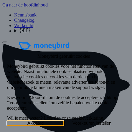
Ga naar de hoofdinhoud
Kennisbank
Changelog
Werken bij
🇳🇱