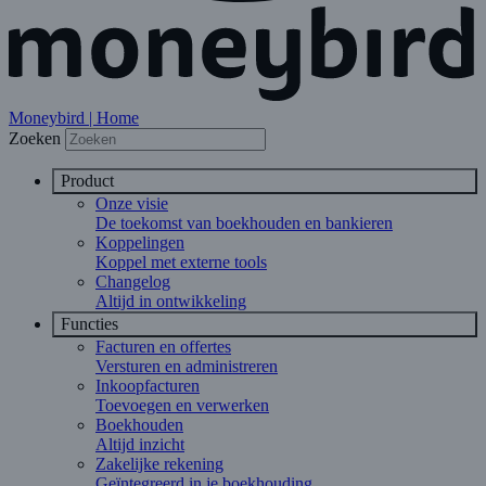
Moneybird | Home
Zoeken
Product
Onze visie
De toekomst van boekhouden en bankieren
Koppelingen
Koppel met externe tools
Changelog
Altijd in ontwikkeling
Functies
Facturen en offertes
Versturen en administreren
Inkoopfacturen
Toevoegen en verwerken
Boekhouden
Altijd inzicht
Zakelijke rekening
Geïntegreerd in je boekhouding