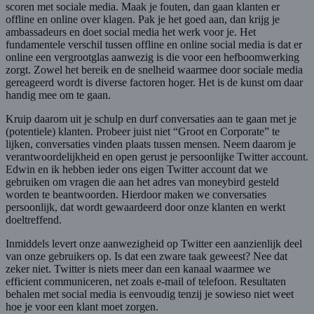
scoren met sociale media. Maak je fouten, dan gaan klanten er
offline en online over klagen. Pak je het goed aan, dan krijg je
ambassadeurs en doet social media het werk voor je. Het
fundamentele verschil tussen offline en online social media is dat er
online een vergrootglas aanwezig is die voor een hefboomwerking
zorgt. Zowel het bereik en de snelheid waarmee door sociale media
gereageerd wordt is diverse factoren hoger. Het is de kunst om daar
handig mee om te gaan.
Kruip daarom uit je schulp en durf conversaties aan te gaan met je
(potentiele) klanten. Probeer juist niet “Groot en Corporate” te
lijken, conversaties vinden plaats tussen mensen. Neem daarom je
verantwoordelijkheid en open gerust je persoonlijke Twitter account.
Edwin en ik hebben ieder ons eigen Twitter account dat we
gebruiken om vragen die aan het adres van moneybird gesteld
worden te beantwoorden. Hierdoor maken we conversaties
persoonlijk, dat wordt gewaardeerd door onze klanten en werkt
doeltreffend.
Inmiddels levert onze aanwezigheid op Twitter een aanzienlijk deel
van onze gebruikers op. Is dat een zware taak geweest? Nee dat
zeker niet. Twitter is niets meer dan een kanaal waarmee we
efficient communiceren, net zoals e-mail of telefoon. Resultaten
behalen met social media is eenvoudig tenzij je sowieso niet weet
hoe je voor een klant moet zorgen.