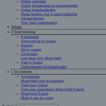
Online verkopen
Online betaalpagina en abonnementen
Online betaalmethoden
Maakt betalen voor je klant makkelijk
Abonnementen
Voor SaaS-ondernemers
Prijzen
Ondersteuning
Kennisbank
Antwoord op je vragen
Support
Stel je vragen
Livesessies
Leer meer over Moneybird
Vind je Expert
Ondersteuning bij boekhouden
Accountants
Accountants
Moneybird voor accountants
Vind jouw Expert
Zoek naar aangesloten Moneybird Experts
Moneybird Expert
Meld je aan als expert