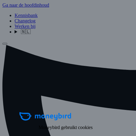
Ga naar de hoofdinhoud
Kennisbank
Changelog
Werken bij
🇳🇱