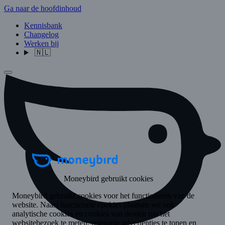
Ga naar de hoofdinhoud
Kennisbank
Changelog
Werken bij
🇳🇱