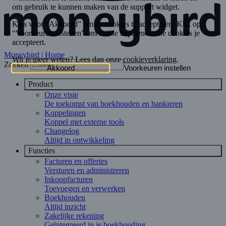
Moneybird | Home
Zoeken
Product
Onze visie
De toekomst van boekhouden en bankieren
Koppelingen
Koppel met externe tools
Changelog
Altijd in ontwikkeling
Functies
Facturen en offertes
Versturen en administreren
Inkoopfacturen
Toevoegen en verwerken
Boekhouden
Altijd inzicht
Zakelijke rekening
Geïntegreerd in je boekhouding