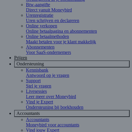
Btw-aangifte
Direct vanuit Moneybird
Urenregistratie
Uren schrijven en declareren
Online verkopen
Online betaalpagina en abonnementen
Online betaalmethoden
Maakt betalen voor je klant makkelijk
Abonnementen
Voor SaaS-ondernemers
Prijzen
Ondersteuning
Kennisbank
Antwoord op je vragen
Support
Stel je vragen
Livesessies
Leer meer over Moneybird
Vind je Expert
Ondersteuning bij boekhouden
Accountants
Accountants
Moneybird voor accountants
Vind jouw Expert